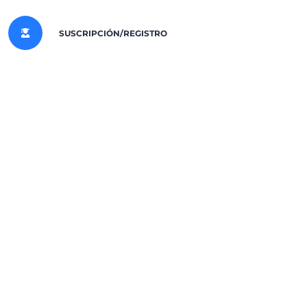
SUSCRIPCIÓN/REGISTRO
Agregar a la lista de
Compartir
deseos
INSCRIBIRSE EN EL CURSO
ficate included
 Primeros Pasos