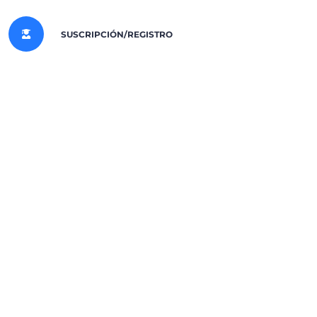
SUSCRIPCIÓN/REGISTRO
Agregar a la lista de
Compartir
deseos
INSCRIBIRSE EN EL CURSO
ficate included
roducción a los Principios de la